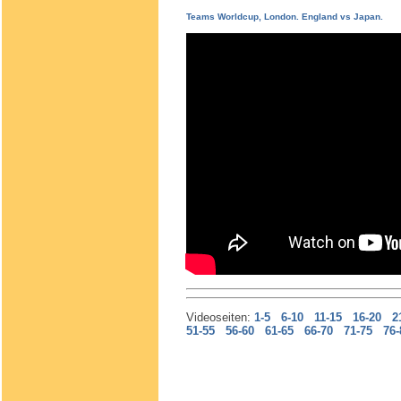
Teams Worldcup, London. England vs Japan.
Videoseiten:
1-5
6-10
11-15
16-20
2
51-55
56-60
61-65
66-70
71-75
76-