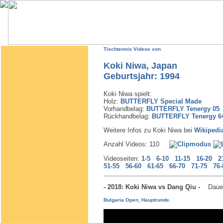
Tischtennis Videos von
Koki Niwa, Japan
Geburtsjahr: 1994
Koki Niwa spielt:
Holz:
BUTTERFLY Special Made
Vorhandbelag:
BUTTERFLY Tenergy 05
Rückhandbelag:
BUTTERFLY Tenergy 6
Weitere Infos zu Koki Niwa bei
Wikipedi
Anzahl Videos: 110
Videoseiten:
1-5
6-10
11-15
16-20
2
51-55
56-60
61-65
66-70
71-75
76-
- 2018: Koki Niwa vs Dang Qiu -
Daue
Bulgaria Open, Hauptrunde.