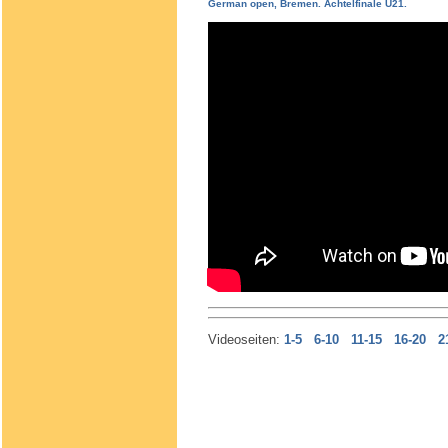
German open, Bremen. Achtelfinale U21.
Videoseiten:
1-5
6-10
11-15
16-20
2