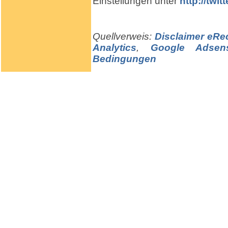
Einstellungen unter
http://twi
Quellverweis:
Disclaimer eRe
Analytics
,
Google Adsens
Bedingungen
Tischtennis Video Videos 
tennistavolo Tenis de Me
Wettkampfschläger Tischt
TT-Schläger "Profi"schläg
Butterfly Friendship Andr
Tischtennistische DHS Tibh